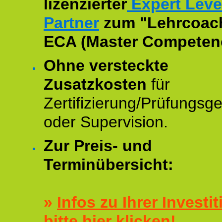
lizenzierter
Expert Leve
Partner
zum "Lehrcoac
ECA (Master Competenc
Ohne versteckte
Zusatzkosten
für
Zertifizierung/Prüfungsg
oder Supervision.
Zur Preis- und
Terminübersicht:
»
Infos zu Ihrer Investit
bitte hier klicken!