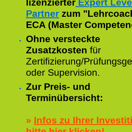
lizenzierter
Expert Leve
Partner
zum "Lehrcoac
ECA (Master Competenc
Ohne versteckte
Zusatzkosten
für
Zertifizierung/Prüfungsg
oder Supervision.
Zur Preis- und
Terminübersicht:
»
Infos zu Ihrer Investit
bitte hier klicken!